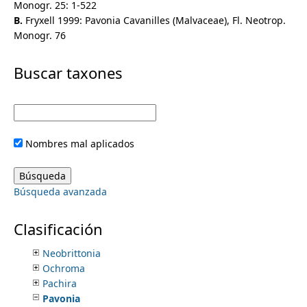
Monogr. 25: 1-522
Hochreutinera
B.
Fryxell 1999: Pavonia Cavanilles (Malvaceae), Fl. Neotrop.
Horsfordia
Monogr. 76
Kearnemalvastrum
Kosteletzkya
Buscar taxones
Krapovickasia
Luehea
Malachra
Malacothamnus
Malva
Nombres mal aplicados
Malvastrum
Malvaviscus
Malvella
Búsqueda avanzada
Melochia
Meximalva
Modiola
Clasificación
Mortoniodendron
Neobrittonia
Ochroma
Pachira
Pavonia