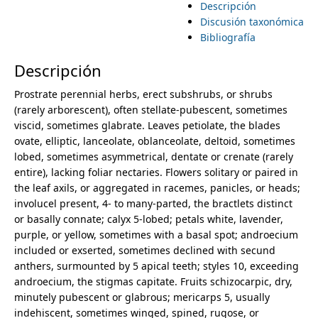
Descripción
i
Malpighiaceae
Discusión taxonómica
Malvaceae
m
Bibliografía
m
Abelmoschus
Abutilon
Descripción
e
a
Allosidastrum
Allowissadula
Prostrate perennial herbs, erect subshrubs, or shrubs
r
Anoda
n
(rarely arborescent), often stellate-pubescent, sometimes
Anotea
viscid, sometimes glabrate. Leaves petiolate, the blades
y
Apeiba
ovate, elliptic, lanceolate, oblanceolate, deltoid, sometimes
u
Ayenia
lobed, sometimes asymmetrical, dentate or crenate (rarely
t
Bakeridesia
entire), lacking foliar nectaries. Flowers solitary or paired in
Bastardia
the leaf axils, or aggregated in racemes, panicles, or heads;
a
Bastardiastrum
involucel present, 4- to many-parted, the bractlets distinct
Batesimalva
or basally connate; calyx 5-lobed; petals white, lavender,
b
Bernoullia
purple, or yellow, sometimes with a basal spot; androecium
Berrya
included or exserted, sometimes declined with secund
s
Billieturnera
anthers, surmounted by 5 apical teeth; styles 10, exceeding
Briquetia
androecium, the stigmas capitate. Fruits schizocarpic, dry,
Byttneria
minutely pubescent or glabrous; mericarps 5, usually
Callianthe
indehiscent, sometimes winged, spined, rugose, or