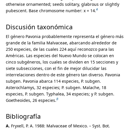
Callirhoe
otherwise ornamented; seeds solitary, glabrous or slightly
Ceiba
A
pubescent. Base chromosome number: x = 14.
Chiranthodendron
Christiana
Discusión taxonómica
Cienfuegosia
Corchorus
El género Pavonia probablemente representa el género más
Dendrosida
grande de la familia Malvaceae, abarcando alrededor de
Dirhamphis
250 especies, de las cuales 224 aquí reconozco para las
Eremalche
Américas. Las especies del Nuevo Mundo se colocan en
Fremontodendron
cinco subgéneros, los cuales se dividen en 15 secciones y
Fryxellia
siete subsecciones, con el fin de mejor dilucidar las
Fuertesimalva
interrelaciones dentro de este género tan diverso. Pavonia
Gaya
subgen. Pavonia abarca 114 especies, P. subgen.
Gossypium
Asterochlamys, 32 especies; P. subgen. Malache, 18
Guazuma
especies, P. subgen. Typhalea, 34 especies; y P. subgen.
Hampea
B
Goetheoides, 26 especies.
Helicteres
Heliocarpus
Bibliografía
Herissantia
Hermannia
A.
Fryxell, P. A. 1988: Malvaceae of Mexico. – Syst. Bot.
Hibiscus