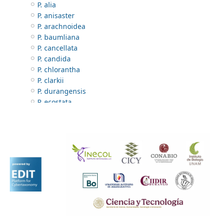
P. alia
P. anisaster
P. arachnoidea
P. baumliana
P. cancellata
P. candida
P. chlorantha
P. clarkii
P. durangensis
P. ecostata
P. firmiflora
P. fryxellii
P. gentryi
P. hastata
P. hirtiflora
P. integrifolia
P. lasiopetala
P. macdougallii
P. malacophylla
P. monticola