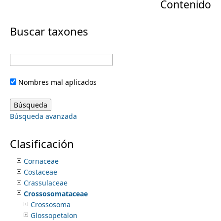
Contenido
r
Chenopodiaceae
Chloranthaceae
m
i
Buscar taxones
Chrysobalanaceae
Cistaceae
e
m
Cleomaceae
Clethraceae
a
n
Clusiaceae
Nombres mal aplicados
Coldeniaceae
r
Combretaceae
u
Commelinaceae
y
Búsqueda avanzada
Connaraceae
Convolvulaceae
t
Cordiaceae
Clasificación
Coriariaceae
a
Cornaceae
Costaceae
b
Crassulaceae
Crossosomataceae
s
Crossosoma
Glossopetalon