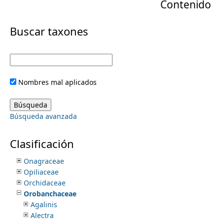
Contenido
r
Myricaceae
Myristicaceae
m
i
Buscar taxones
Myrtaceae
Namaceae
e
m
Nartheciaceae
Nelumbonaceae
a
n
Nitrariaceae
Nombres mal aplicados
Nolinaceae
r
Nyctaginaceae
u
Nymphaeaceae
y
Búsqueda avanzada
Nyssaceae
Ochnaceae
t
Olacaceae
Clasificación
Oleaceae
a
Onagraceae
Opiliaceae
b
Orchidaceae
Orobanchaceae
s
Agalinis
Alectra