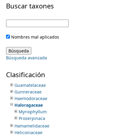
i
Buscar taxones
Euphorbiaceae
Fabaceae
m
m
Fagaceae
Fouquieriaceae
e
a
Frankeniaceae
Nombres mal aplicados
Garryaceae
r
n
Gelsemiaceae
Gentianaceae
y
Búsqueda avanzada
Geraniaceae
u
Gesneriaceae
t
Goodeniaceae
Clasificación
Grossulariaceae
a
Guamatelaceae
Gunneraceae
b
Haemodoraceae
Haloragaceae
s
Myriophyllum
Proserpinaca
Hamamelidaceae
Heliconiaceae