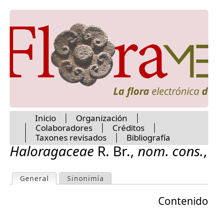
Cucurbitaceae
Jump to navigation
Cunoniaceae
Cyclanthaceae
Cymodoceaceae
Cyperaceae
Cyrillaceae
Cytinaceae
Datiscaceae
Dichapetalaceae
Dilleniaceae
Dioscoreaceae
Inicio
Organización
Dipentodontaceae
Colaboradores
Créditos
Droseraceae
M
Taxones revisados
Bibliografía
Ebenaceae
Haloragaceae
R. Br.
,
nom. cons.
,
Ehretiaceae
a
Elaeagnaceae
Elaeocarpaceae
General
(active tab)
Sinonimía
P
Elatinaceae
i
Ericaceae
Contenido
r
Eriocaulaceae
n
Erythroxylaceae