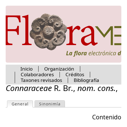
Berberidaceae
Jump to navigation
Betulaceae
Bignoniaceae
Bixaceae
Boraginaceae
Brassicaceae
Bromeliaceae
Brunelliaceae
Burmanniaceae
Burseraceae
Buxaceae
Inicio
Organización
Cabombaceae
Colaboradores
Créditos
Cactaceae
M
Taxones revisados
Bibliografía
Calceolariaceae
Connaraceae
R. Br.
,
nom. cons.
,
Calophyllaceae
a
Campanulaceae
Canellaceae
General
(active tab)
Sinonimía
P
Cannabaceae
i
Cannaceae
Contenido
r
Capparaceae
n
Caprifoliaceae