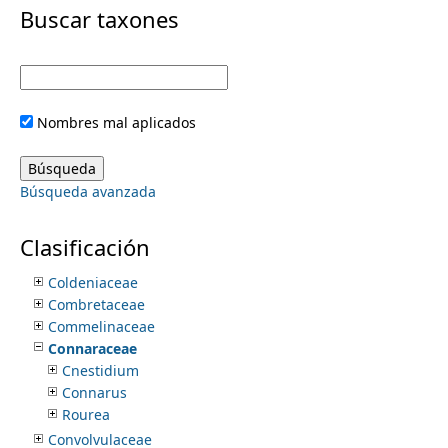
i
Buscar taxones
Caricaceae
Caryophyllaceae
m
m
Casuarinaceae
Celastraceae
e
a
Ceratophyllaceae
Nombres mal aplicados
Chenopodiaceae
r
n
Chloranthaceae
Chrysobalanaceae
y
Búsqueda avanzada
Cistaceae
u
Cleomaceae
t
Clethraceae
Clasificación
Clusiaceae
a
Coldeniaceae
Combretaceae
b
Commelinaceae
Connaraceae
s
Cnestidium
Connarus
Rourea
Convolvulaceae