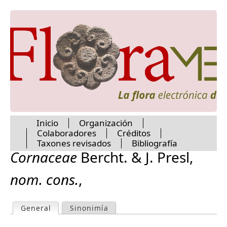
Bignoniaceae
Jump to navigation
Bixaceae
Boraginaceae
Brassicaceae
Bromeliaceae
Brunelliaceae
Burmanniaceae
Burseraceae
Buxaceae
Cabombaceae
Cactaceae
Inicio
Organización
Calceolariaceae
Colaboradores
Créditos
Calophyllaceae
M
Taxones revisados
Bibliografía
Campanulaceae
Cornaceae
Bercht. & J. Presl
,
Canellaceae
a
Cannabaceae
nom. cons.
,
Cannaceae
Capparaceae
i
Caprifoliaceae
General
(active tab)
Sinonimía
P
Caricaceae
n
Caryophyllaceae