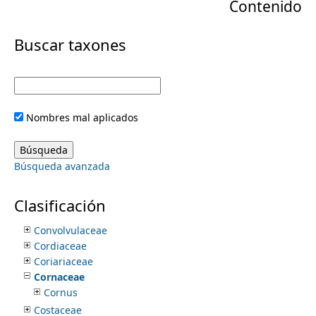
Contenido
r
Casuarinaceae
Celastraceae
m
i
Buscar taxones
Ceratophyllaceae
Chenopodiaceae
e
m
Chloranthaceae
Chrysobalanaceae
a
n
Cistaceae
Nombres mal aplicados
Cleomaceae
r
Clethraceae
u
Clusiaceae
y
Búsqueda avanzada
Coldeniaceae
Combretaceae
t
Commelinaceae
Clasificación
Connaraceae
a
Convolvulaceae
Cordiaceae
b
Coriariaceae
Cornaceae
s
Cornus
Costaceae