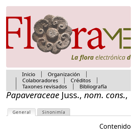
Martyniaceae
Jump to navigation
Mayacaceae
Melanthiaceae
Melastomataceae
Meliaceae
Menispermaceae
Menyanthaceae
Metteniusaceae
Mitrastemonaceae
Molluginaceae
Monimiaceae
Inicio
Organización
Montiaceae
Colaboradores
Créditos
Moraceae
M
Taxones revisados
Bibliografía
Muntingiaceae
Papaveraceae
Juss.
,
nom. cons.
,
Musaceae
a
Myricaceae
Myristicaceae
General
(active tab)
Sinonimía
P
Myrtaceae
i
Namaceae
Contenido
r
Nartheciaceae
n
Nelumbonaceae