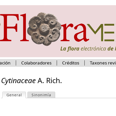
Jump to navigation
ación
Colaboradores
Créditos
Taxones rev
Cytinaceae
A. Rich.
General
(active tab)
Sinonimía
P
r