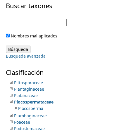
i
Buscar taxones
Pedaliaceae
Pentaphylacaceae
m
m
Peraceae
Petenaeaceae
e
a
Petiveriaceae
Nombres mal aplicados
Phrymaceae
r
n
Phyllanthaceae
Phyllonomaceae
y
Búsqueda avanzada
Phytolaccaceae
u
Picramniaceae
t
Picrodendraceae
Clasificación
Piperaceae
a
Pittosporaceae
Plantaginaceae
b
Platanaceae
Plocospermataceae
s
Plocosperma
Plumbaginaceae
Poaceae
Podostemaceae