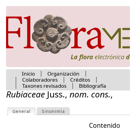
Jump to navigation
Orchidaceae
Orobanchaceae
Oxalidaceae
Paeoniaceae
Pandanaceae
Papaveraceae
Passifloraceae
Paulowniaceae
Pedaliaceae
Pentaphylacaceae
Peraceae
Inicio
Organización
Colaboradores
Créditos
Petenaeaceae
M
Taxones revisados
Bibliografía
Petiveriaceae
Rubiaceae
Juss.
,
nom. cons.
,
Phrymaceae
Phyllanthaceae
a
Phyllonomaceae
General
(active tab)
Sinonimía
P
Phytolaccaceae
i
Picramniaceae
Contenido
r
Picrodendraceae
n
Piperaceae