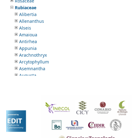
Rosaceae
Rubiaceae
Alibertia
Allenanthus
Alseis
Amaioua
Antirhea
Appunia
Arachnothryx
Arcytophyllum
Asemnantha
Augusta
Balmea
Bellizinca
Bertiera
Blepharidium
Bonatia
Borreria
Bouvardia
Calycophyllum
Carapichea