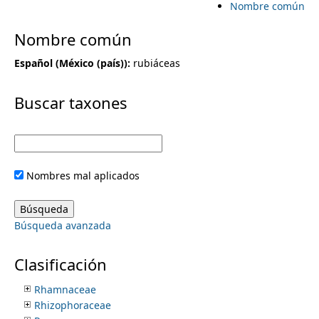
Nombre común
i
Pittosporaceae
Plantaginaceae
m
Nombre común
m
Platanaceae
Plocospermataceae
Español (México (país))
:
rubiáceas
e
a
Plumbaginaceae
Poaceae
Buscar taxones
r
Podostemaceae
n
Polemoniaceae
y
Polygalaceae
u
Polygonaceae
t
Pontederiaceae
Nombres mal aplicados
Portulacaceae
a
Potamogetonaceae
Primulaceae
Búsqueda avanzada
b
Proteaceae
Putranjivaceae
s
Ranunculaceae
Clasificación
Resedaceae
Rhamnaceae
Rhizophoraceae