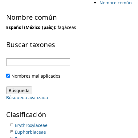
Nombre común
i
Cyclanthaceae
Cymodoceaceae
m
Nombre común
m
Cyperaceae
Cyrillaceae
Español (México (país))
:
fagáceas
e
a
Cytinaceae
Datiscaceae
Buscar taxones
r
Dichapetalaceae
n
Dilleniaceae
y
Dioscoreaceae
u
Dipentodontaceae
t
Droseraceae
Nombres mal aplicados
Ebenaceae
a
Ehretiaceae
Elaeagnaceae
Búsqueda avanzada
b
Elaeocarpaceae
Elatinaceae
s
Ericaceae
Clasificación
Eriocaulaceae
Erythroxylaceae
Euphorbiaceae