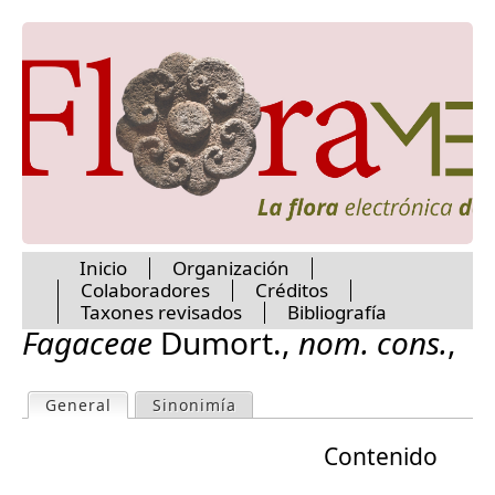
Jump to navigation
Chenopodiaceae
Chloranthaceae
Chrysobalanaceae
Cistaceae
Cleomaceae
Clethraceae
Clusiaceae
Coldeniaceae
Combretaceae
Commelinaceae
Connaraceae
Inicio
Organización
Colaboradores
Créditos
Convolvulaceae
M
Taxones revisados
Bibliografía
Cordiaceae
Fagaceae
Dumort.
,
nom. cons.
,
Coriariaceae
Cornaceae
a
Costaceae
General
(active tab)
Sinonimía
P
Crassulaceae
i
Crossosomataceae
Contenido
r
Cucurbitaceae
n
Cunoniaceae