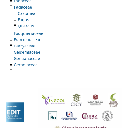
Fabaceae
Fagaceae
Castanea
Fagus
Quercus
Fouquieriaceae
Frankeniaceae
Garryaceae
Gelsemiaceae
Gentianaceae
Geraniaceae
Gesneriaceae
Goodeniaceae
Grossulariaceae
Guamatelaceae
Gunneraceae
Haemodoraceae
Haloragaceae
Hamamelidaceae
Heliconiaceae
Heliotropiaceae