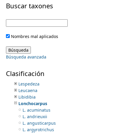
i
Buscar taxones
Hylodesmum
Hymenaea
m
m
Indigofera
Inga
e
a
Jupunba
Nombres mal aplicados
Lachesiodendron
r
n
Lackeya
Lathyrus
y
Búsqueda avanzada
Lecointea
u
Lennea
t
Leptolobium
Clasificación
Leptospron
a
Lespedeza
Leucaena
b
Libidibia
Lonchocarpus
s
L. acuminatus
L. andrieuxii
L. angusticarpus
L. argyrotrichus