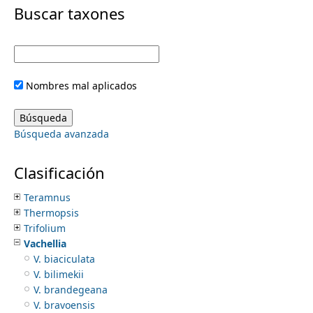
i
Buscar taxones
Sesbania
Sigmoidotropis
m
m
Sophora
Sphinctospermum
e
a
Sphinga
Nombres mal aplicados
Strombocarpa
r
n
Strophostyles
Stylosanthes
y
Búsqueda avanzada
Styphnolobium
u
Swartzia
t
Tara
Clasificación
Tephrosia
a
Teramnus
Thermopsis
b
Trifolium
Vachellia
s
V. biaciculata
V. bilimekii
V. brandegeana
V. bravoensis