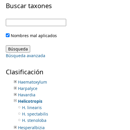
i
Buscar taxones
Eriosema
Errazurizia
m
m
Erythrina
Erythrostemon
e
a
Eysenhardtia
Nombres mal aplicados
Galactia
r
n
Genistidium
Gleditsia
y
Búsqueda avanzada
Gliricidia
u
Glycyrrhiza
t
Gretheria
Clasificación
Guilandina
a
Haematoxylum
Harpalyce
b
Havardia
Helicotropis
s
H. linearis
H. spectabilis
H. stenoloba
Hesperalbizia