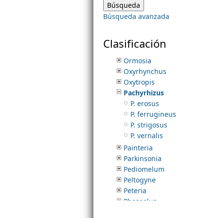
Neltuma
Búsqueda avanzada
Neptunia
m
Nissolia
Olneya
Clasificación
e
Orbexilum
Ormosia
Oxyrhynchus
n
Oxytropis
Pachyrhizus
u
P. erosus
P. ferrugineus
P. strigosus
P. vernalis
Painteria
Parkinsonia
Pediomelum
Peltogyne
Peteria
Phaseolus
Pickeringia