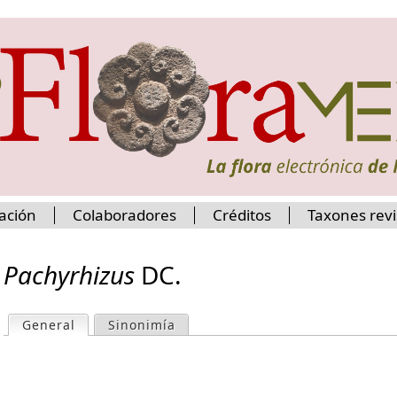
Jump to navigation
ación
Colaboradores
Créditos
Taxones rev
Pachyrhizus
DC.
General
(active tab)
Sinonimía
P
r