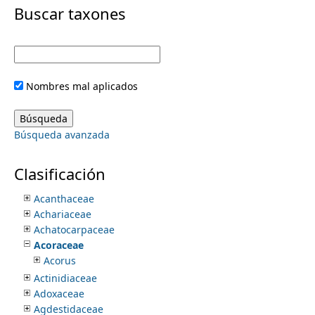
i
Buscar taxones
m
m
e
a
Nombres mal aplicados
r
n
y
Búsqueda avanzada
u
t
Pteridofitas
Clasificación
Angiospermas
a
Acanthaceae
Achariaceae
b
Achatocarpaceae
Acoraceae
s
Acorus
Actinidiaceae
Adoxaceae
Agdestidaceae