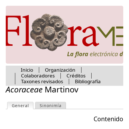
Jump to navigation
Inicio
Organización
Colaboradores
Créditos
M
Taxones revisados
Bibliografía
Acoraceae
Martinov
a
General
(active tab)
Sinonimía
P
i
Contenido
r
n