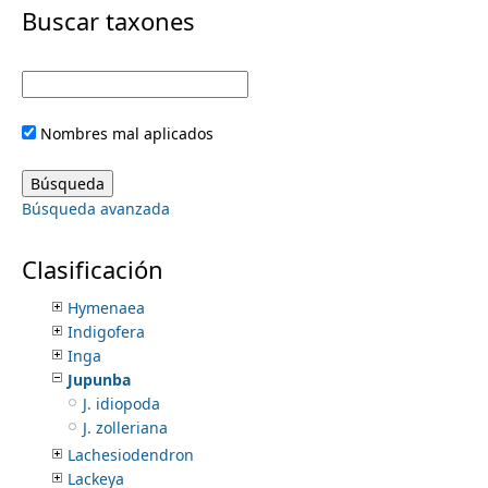
i
Buscar taxones
Haematoxylum
Harpalyce
m
m
Havardia
Helicotropis
e
a
Hesperalbizia
Nombres mal aplicados
Hesperothamnus
r
n
Heteroflorum
Hoffmannseggia
y
Búsqueda avanzada
Hoita
u
Hosackia
t
Hydrochorea
Clasificación
Hylodesmum
a
Hymenaea
Indigofera
b
Inga
Jupunba
s
J. idiopoda
J. zolleriana
Lachesiodendron
Lackeya