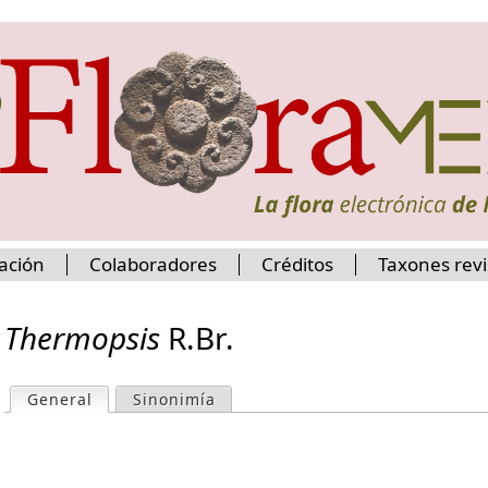
Jump to navigation
ación
Colaboradores
Créditos
Taxones rev
Thermopsis
R.Br.
General
(active tab)
Sinonimía
P
r