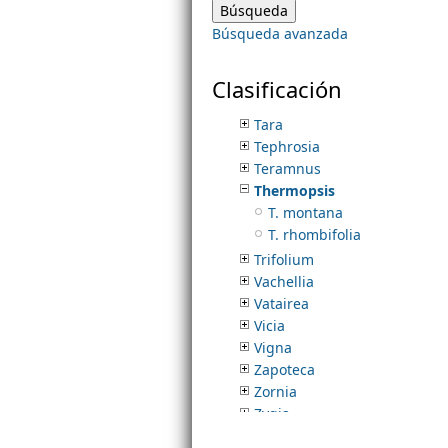
Strombocarpa
Búsqueda avanzada
Strophostyles
m
Stylosanthes
Styphnolobium
Clasificación
e
Swartzia
Tara
Tephrosia
n
Teramnus
Thermopsis
u
T. montana
T. rhombifolia
Trifolium
Vachellia
Vatairea
Vicia
Vigna
Zapoteca
Zornia
Zygia
Fagaceae