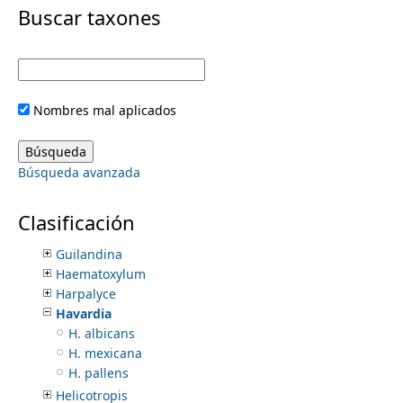
i
Buscar taxones
Enterolobium
Eriosema
m
m
Errazurizia
Erythrina
e
a
Erythrostemon
Nombres mal aplicados
Eysenhardtia
r
n
Galactia
Genistidium
y
Búsqueda avanzada
Gleditsia
u
Gliricidia
t
Glycyrrhiza
Clasificación
Gretheria
a
Guilandina
Haematoxylum
b
Harpalyce
Havardia
s
H. albicans
H. mexicana
H. pallens
Helicotropis