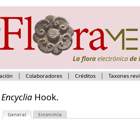
Jump to navigation
ación
Colaboradores
Créditos
Taxones rev
Encyclia
Hook.
General
(active tab)
Sinonimía
P
r