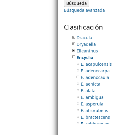
Dichaea
Búsqueda avanzada
Dichromanthus
m
Dimerandra
Dinema
Clasificación
e
Domingoa
Dracula
Dryadella
n
Elleanthus
Encyclia
u
E. acapulcensis
E. adenocarpa
E. adenocaula
E. aenicta
E. alata
E. ambigua
E. asperula
E. atrorubens
E. bractescens
E. calderoniae
E. candollei