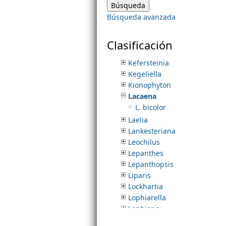
Homalopetalum
Búsqueda avanzada
Ionopsis
m
Isochilus
Jacquiniella
Clasificación
e
Karma
Kefersteinia
Kegeliella
n
Kionophyton
Lacaena
u
L. bicolor
Laelia
Lankesteriana
Leochilus
Lepanthes
Lepanthopsis
Liparis
Lockhartia
Lophiarella
Lophiaris
Lycaste