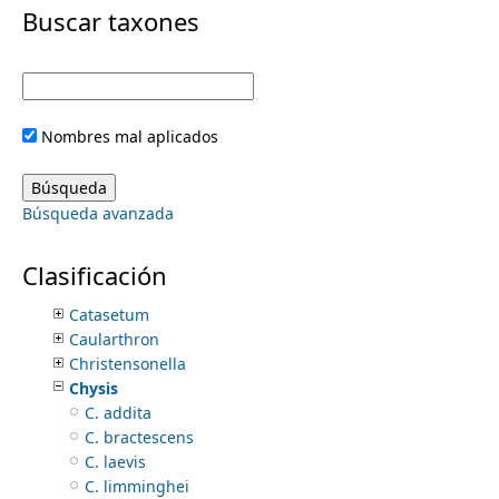
i
Buscar taxones
Artorima
Aulosepalum
m
m
Barbosella
Barkeria
e
a
Beloglottis
Nombres mal aplicados
Bletia
r
n
Brassavola
Brassia
y
Búsqueda avanzada
Bulbophyllum
u
Calanthe
t
Camaridium
Clasificación
Campylocentrum
a
Catasetum
Caularthron
b
Christensonella
Chysis
s
C. addita
C. bractescens
C. laevis
C. limminghei