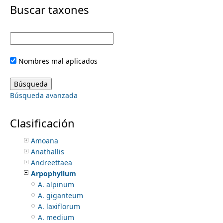
i
Buscar taxones
Nyctaginaceae
Nymphaeaceae
m
m
Nyssaceae
Ochnaceae
e
a
Olacaceae
Nombres mal aplicados
Oleaceae
r
n
Onagraceae
Opiliaceae
y
Búsqueda avanzada
Orchidaceae
u
Acianthera
t
Acineta
Clasificación
Alamania
a
Amoana
Anathallis
b
Andreettaea
Arpophyllum
s
A. alpinum
A. giganteum
A. laxiflorum
A. medium