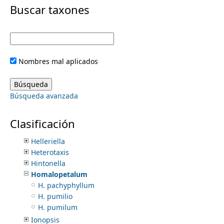
i
Buscar taxones
Galeandra
Galeoglossum
m
m
Galeottia
Galeottiella
e
a
Gongora
Nombres mal aplicados
Goodyera
r
n
Govenia
Greenwoodiella
y
Búsqueda avanzada
Guarianthe
u
Habenaria
t
Hagsatera
Clasificación
Hapalorchis
a
Helleriella
Heterotaxis
b
Hintonella
Homalopetalum
s
H. pachyphyllum
H. pumilio
H. pumilum
Ionopsis