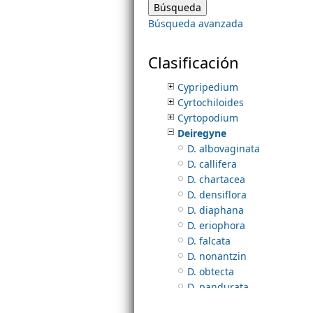
Crossoliparis
Búsqueda avanzada
Cryptarrhena
m
Cuitlauzina
Cyclopogon
Clasificación
e
Cycnoches
Cypripedium
Cyrtochiloides
n
Cyrtopodium
Deiregyne
u
D. albovaginata
D. callifera
D. chartacea
D. densiflora
D. diaphana
D. eriophora
D. falcata
D. nonantzin
D. obtecta
D. pandurata
D. pseudopyramidalis