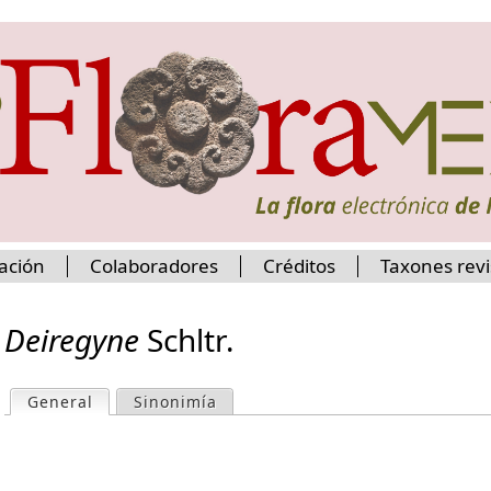
Jump to navigation
ación
Colaboradores
Créditos
Taxones rev
Deiregyne
Schltr.
General
(active tab)
Sinonimía
P
r