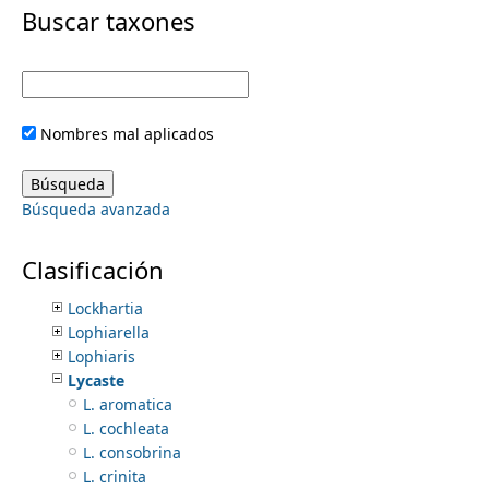
i
Buscar taxones
Jacquiniella
Karma
m
m
Kefersteinia
Kegeliella
e
a
Kionophyton
Nombres mal aplicados
Lacaena
r
n
Laelia
Lankesteriana
y
Búsqueda avanzada
Leochilus
u
Lepanthes
t
Lepanthopsis
Clasificación
Liparis
a
Lockhartia
Lophiarella
b
Lophiaris
Lycaste
s
L. aromatica
L. cochleata
L. consobrina
L. crinita