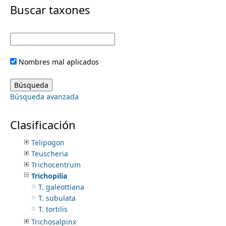
i
Buscar taxones
Scaphyglottis
Schiedeella
m
m
Sobralia
Sotoa
e
a
Specklinia
Nombres mal aplicados
Spiranthes
r
n
Stanhopea
Stelis
y
Búsqueda avanzada
Stenorrhynchos
u
Stenotyla
t
Svenkoeltzia
Clasificación
Tamayorkis
a
Telipogon
Teuscheria
b
Trichocentrum
Trichopilia
s
T. galeottiana
T. subulata
T. tortilis
Trichosalpinx