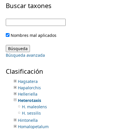
i
Buscar taxones
Fernandezia
Funkiella
m
m
Galeandra
Galeoglossum
e
a
Galeottia
Nombres mal aplicados
Galeottiella
r
n
Gongora
Goodyera
y
Búsqueda avanzada
Govenia
u
Greenwoodiella
t
Guarianthe
Clasificación
Habenaria
a
Hagsatera
Hapalorchis
b
Helleriella
Heterotaxis
s
H. maleolens
H. sessilis
Hintonella
Homalopetalum