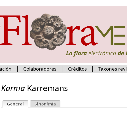
Jump to navigation
ación
Colaboradores
Créditos
Taxones rev
Karma
Karremans
General
(active tab)
Sinonimía
P
r