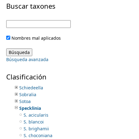
i
Buscar taxones
Pteroglossa
Restrepia
m
m
Restrepiella
Rhetinantha
e
a
Rhyncholaelia
Nombres mal aplicados
Rhynchostele
r
n
Rodriguezia
Rossioglossum
y
Búsqueda avanzada
Sacoila
u
Sarcoglottis
t
Scaphosepalum
Clasificación
Scaphyglottis
a
Schiedeella
Sobralia
b
Sotoa
Specklinia
s
S. acicularis
S. blancoi
S. brighamii
S. choconiana