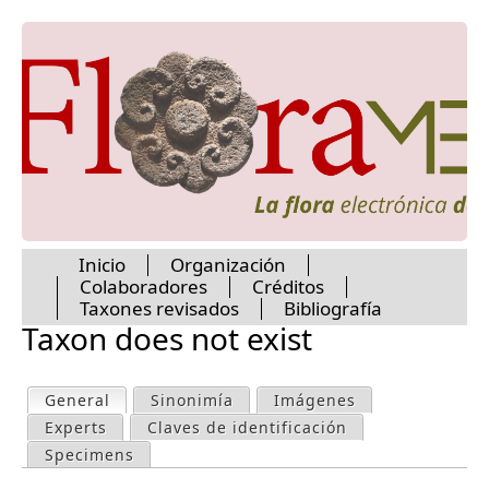
Jump to navigation
Inicio
Organización
Colaboradores
Créditos
M
Taxones revisados
Bibliografía
Taxon does not exist
a
General
(active tab)
Sinonimía
Imágenes
P
i
Experts
Claves de identificación
r
Specimens
n