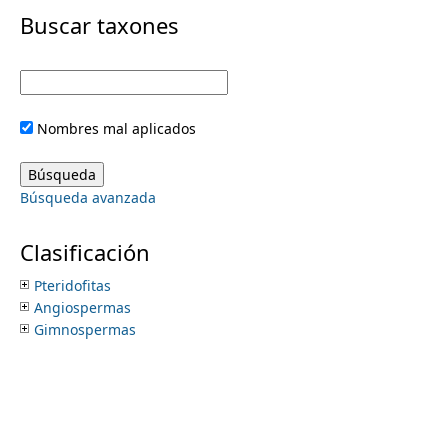
i
Buscar taxones
m
m
e
a
Nombres mal aplicados
r
n
y
Búsqueda avanzada
u
t
Clasificación
a
Pteridofitas
Angiospermas
b
Gimnospermas
s