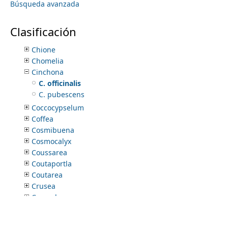
Búsqueda avanzada
Carterella
Casasia
Cephalanthus
Clasificación
Chiococca
Chione
Chomelia
Cinchona
C. officinalis
C. pubescens
Coccocypselum
Coffea
Cosmibuena
Cosmocalyx
Coussarea
Coutaportla
Coutarea
Crusea
Csapodya
Declieuxia
Dentella