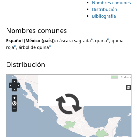
Pittosporaceae
Nombres comunes
i
Plantaginaceae
Distribución
m
Platanaceae
Bibliografía
m
Plocospermataceae
Plumbaginaceae
Nombres comunes
e
a
Poaceae
A
B
Español (México (país))
:
cáscara sagrada
,
quina
,
quina
Podostemaceae
r
n
B
A
roja
,
árbol de quina
Polemoniaceae
Polygalaceae
y
u
Polygonaceae
Distribución
Pontederiaceae
t
Portulacaceae
Potamogetonaceae
a
Primulaceae
Proteaceae
b
Putranjivaceae
Ranunculaceae
s
Resedaceae
Rhamnaceae
Rhizophoraceae
Rosaceae