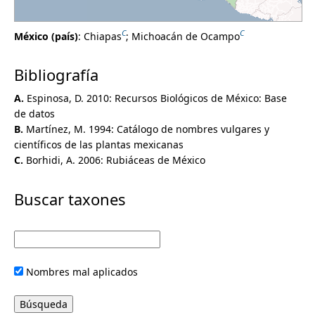
Rubiaceae
Alibertia
C
C
México (país)
:
Chiapas
;
Michoacán de Ocampo
Allenanthus
Alseis
Bibliografía
Amaioua
Antirhea
A.
Espinosa, D. 2010: Recursos Biológicos de México: Base
Appunia
de datos
Arachnothryx
B.
Martínez, M. 1994: Catálogo de nombres vulgares y
Arcytophyllum
científicos de las plantas mexicanas
Asemnantha
C.
Borhidi, A. 2006: Rubiáceas de México
Augusta
Balmea
Buscar taxones
Bellizinca
Bertiera
Blepharidium
Bonatia
Borreria
Nombres mal aplicados
Bouvardia
Calycophyllum
Carapichea