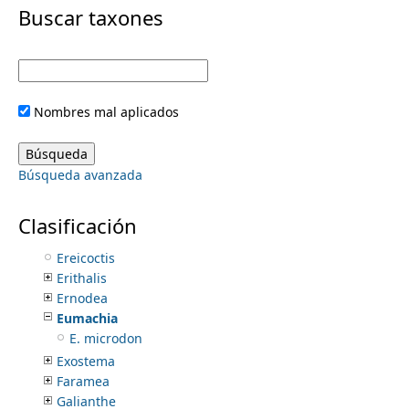
i
Buscar taxones
Crusea
Csapodya
m
m
Declieuxia
Dentella
e
a
Deppea
Nombres mal aplicados
Didymaea
r
n
Diodia
Diphragmus
y
Búsqueda avanzada
Donnellyanthus
u
Edithea
t
Eizia
Clasificación
Elaeagia
a
Ereicoctis
Erithalis
b
Ernodea
Eumachia
s
E. microdon
Exostema
Faramea
Galianthe