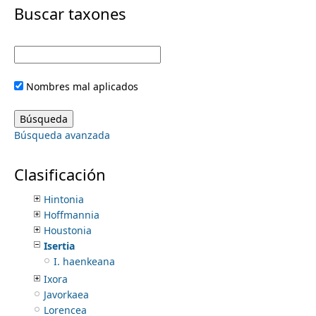
i
Buscar taxones
Gardenia
Genipa
m
m
Geophila
Glossostipula
e
a
Gonzalagunia
Nombres mal aplicados
Guettarda
r
n
Habroneuron
Hamelia
y
Búsqueda avanzada
Hedyotis
u
Hexasepalum
t
Hillia
Clasificación
Hindsia
a
Hintonia
Hoffmannia
b
Houstonia
Isertia
s
I. haenkeana
Ixora
Javorkaea
Lorencea