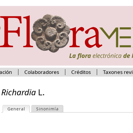
Jump to navigation
ación
Colaboradores
Créditos
Taxones rev
Richardia
L.
General
(active tab)
Sinonimía
P
r