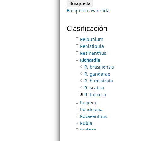
Posoqueria
Búsqueda avanzada
Pseudomiltemia
m
Psychotria
Rachicallis
Clasificación
e
Randia
Relbunium
Renistipula
n
Resinanthus
Richardia
u
R. brasiliensis
R. gandarae
R. humistrata
R. scabra
R. tricocca
Rogiera
Rondeletia
Rovaeanthus
Rubia
Rudgea
Sabicea