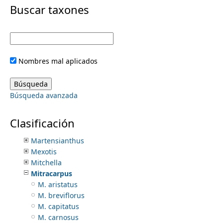
i
Buscar taxones
Hillia
Hindsia
m
m
Hintonia
Hoffmannia
e
a
Houstonia
Nombres mal aplicados
Isertia
r
n
Ixora
Javorkaea
y
Búsqueda avanzada
Lorencea
u
Machaonia
t
Manettia
Clasificación
Margaritopsis
a
Martensianthus
Mexotis
b
Mitchella
Mitracarpus
s
M. aristatus
M. breviflorus
M. capitatus
M. carnosus