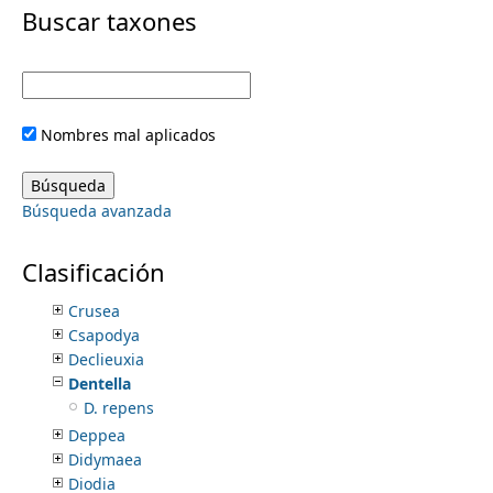
i
Buscar taxones
Cephalanthus
Chiococca
m
m
Chione
Chomelia
e
a
Cinchona
Nombres mal aplicados
Coccocypselum
r
n
Coffea
Cosmibuena
y
Búsqueda avanzada
Cosmocalyx
u
Coussarea
t
Coutaportla
Clasificación
Coutarea
a
Crusea
Csapodya
b
Declieuxia
Dentella
s
D. repens
Deppea
Didymaea
Diodia