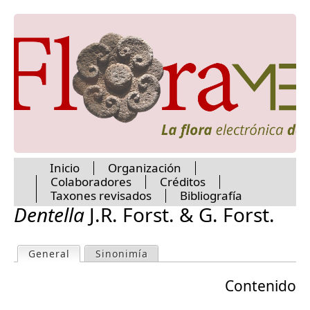
Alibertia
Jump to navigation
Allenanthus
Alseis
Amaioua
Antirhea
Appunia
Arachnothryx
Arcytophyllum
Asemnantha
Augusta
Balmea
Inicio
Organización
Bellizinca
Colaboradores
Créditos
Bertiera
M
Taxones revisados
Bibliografía
Blepharidium
Dentella
J.R. Forst. & G. Forst.
Bonatia
a
Borreria
Bouvardia
General
(active tab)
Sinonimía
P
Calycophyllum
i
Carapichea
Contenido
r
Carterella
n
Casasia