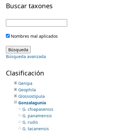
i
Buscar taxones
Edithea
Eizia
m
m
Elaeagia
Ereicoctis
e
a
Erithalis
Nombres mal aplicados
Ernodea
r
n
Eumachia
Exostema
y
Búsqueda avanzada
Faramea
u
Galianthe
t
Galium
Clasificación
Gardenia
a
Genipa
Geophila
b
Glossostipula
Gonzalagunia
s
G. chiapasensis
G. panamensis
G. rudis
G. tacanensis