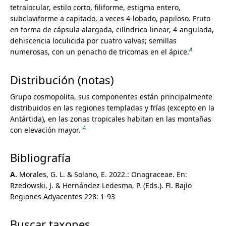
Melanthiaceae
tetralocular, estilo corto, filiforme, estigma entero,
Melastomataceae
subclaviforme a capitado, a veces 4-lobado, papiloso. Fruto
Meliaceae
en forma de cápsula alargada, cilíndrica-linear, 4-angulada,
Menispermaceae
dehiscencia loculicida por cuatro valvas; semillas
Menyanthaceae
A
numerosas, con un penacho de tricomas en el ápice.
Metteniusaceae
Mitrastemonaceae
Distribución (notas)
Molluginaceae
Monimiaceae
Grupo cosmopolita, sus componentes están principalmente
Montiaceae
distribuidos en las regiones templadas y frías (excepto en la
Moraceae
Antártida), en las zonas tropicales habitan en las montañas
Muntingiaceae
A
con elevación mayor.
Musaceae
Myricaceae
Bibliografía
Myristicaceae
Myrtaceae
A.
Morales, G. L. & Solano, E. 2022.: Onagraceae. En:
Namaceae
Rzedowski, J. & Hernández Ledesma, P. (Eds.). Fl. Bajío
Nartheciaceae
Regiones Adyacentes 228: 1-93
Nelumbonaceae
Nitrariaceae
Buscar taxones
Nolinaceae