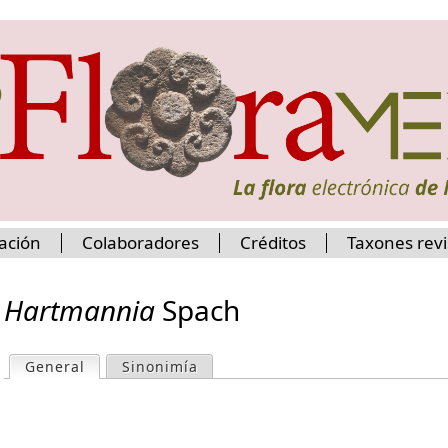
Jump to navigation
ación
Colaboradores
Créditos
Taxones rev
Hartmannia
Spach
General
(active tab)
Sinonimía
P
r