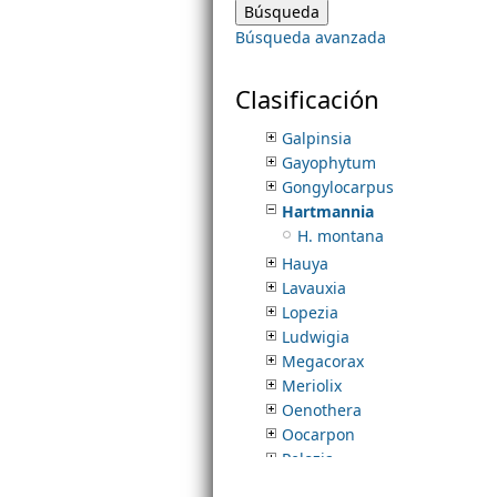
Diplandra
Búsqueda avanzada
Epilobium
m
Eremothera
Eulobus
Clasificación
e
Fuchsia
Galpinsia
Gayophytum
n
Gongylocarpus
Hartmannia
u
H. montana
Hauya
Lavauxia
Lopezia
Ludwigia
Megacorax
Meriolix
Oenothera
Oocarpon
Pelozia
Pseudolopezia