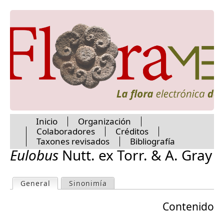
Melastomataceae
Jump to navigation
Meliaceae
Menispermaceae
Menyanthaceae
Metteniusaceae
Mitrastemonaceae
Molluginaceae
Monimiaceae
Montiaceae
Moraceae
Muntingiaceae
Inicio
Organización
Musaceae
Colaboradores
Créditos
Myricaceae
M
Taxones revisados
Bibliografía
Myristicaceae
Eulobus
Nutt. ex Torr. & A. Gray
Myrtaceae
a
Namaceae
Nartheciaceae
General
(active tab)
Sinonimía
P
Nelumbonaceae
i
Nitrariaceae
Contenido
r
Nolinaceae
n
Nyctaginaceae