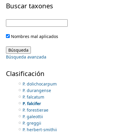
i
Buscar taxones
P. brachystachyum
P. breedlovei
m
m
P. brevifolium
P. californicum
e
a
P. capitellatum
Nombres mal aplicados
P. carneum
r
n
P. chazaroi
P. chrysocladon
y
Búsqueda avanzada
P. crassifolium
u
P. decipiens
t
P. diguetii
Clasificación
P. dipterum
a
P. dolichocarpum
P. durangense
b
P. falcatum
P. falcifer
s
P. forestierae
P. galeottii
P. greggii
P. herbert-smithii