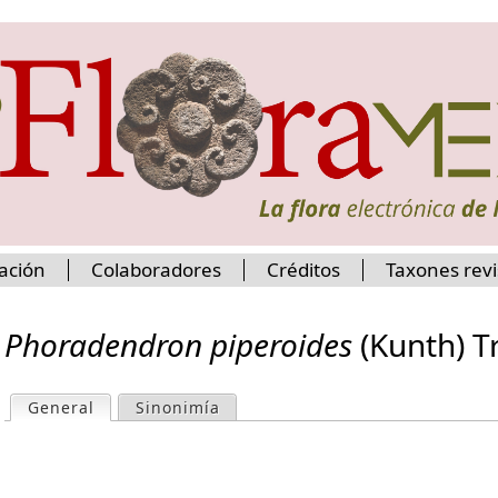
Jump to navigation
ación
Colaboradores
Créditos
Taxones rev
Phoradendron piperoides
(Kunth) Tr
General
(active tab)
Sinonimía
P
r