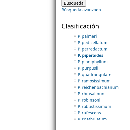
P. nitens
Búsqueda avanzada
P. nudum
m
P. olae
P. olivae
Clasificación
e
P. oliverianum
P. palmeri
P. pedicellatum
n
P. perredactum
P. piperoides
u
P. planiphyllum
P. purpusii
P. quadrangulare
P. ramosissimum
P. reichenbachianum
P. rhipsalinum
P. robinsonii
P. robustissimum
P. rufescens
P. spathulatum
P. teretifolium