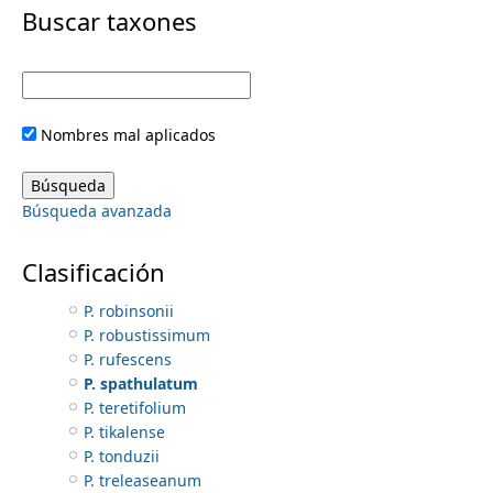
i
Buscar taxones
P. olivae
P. oliverianum
m
m
P. palmeri
P. pedicellatum
e
a
P. perredactum
Nombres mal aplicados
P. piperoides
r
n
P. planiphyllum
P. purpusii
y
Búsqueda avanzada
P. quadrangulare
u
P. ramosissimum
t
P. reichenbachianum
Clasificación
P. rhipsalinum
a
P. robinsonii
P. robustissimum
b
P. rufescens
P. spathulatum
s
P. teretifolium
P. tikalense
P. tonduzii
P. treleaseanum