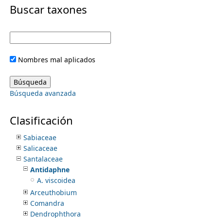
i
Buscar taxones
Potamogetonaceae
Primulaceae
m
m
Proteaceae
Putranjivaceae
e
a
Ranunculaceae
Nombres mal aplicados
Resedaceae
r
n
Rhamnaceae
Rhizophoraceae
y
Búsqueda avanzada
Rosaceae
u
Rubiaceae
t
Ruppiaceae
Clasificación
Rutaceae
a
Sabiaceae
Salicaceae
b
Santalaceae
Antidaphne
s
A. viscoidea
Arceuthobium
Comandra
Dendrophthora