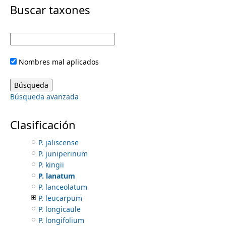
i
Buscar taxones
P. dipterum
P. dolichocarpum
m
m
P. durangense
P. falcatum
e
a
P. falcifer
Nombres mal aplicados
P. forestierae
r
n
P. galeottii
P. greggii
y
Búsqueda avanzada
P. herbert-smithii
u
P. hexastichum
t
P. heydeanum
Clasificación
P. iltisiorum
a
P. jaliscense
P. juniperinum
b
P. kingii
P. lanatum
s
P. lanceolatum
P. leucarpum
P. longicaule
P. longifolium