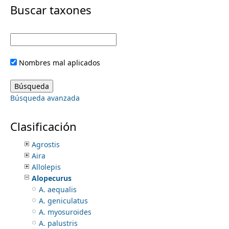
i
Buscar taxones
Pittosporaceae
Plantaginaceae
m
m
Platanaceae
Plocospermataceae
e
a
Plumbaginaceae
Nombres mal aplicados
Poaceae
r
n
Aakia
Achnatherum
y
Búsqueda avanzada
Acroceras
u
Aegilops
t
Aegopogon
Clasificación
Agropyron
a
Agrostis
Aira
b
Allolepis
Alopecurus
s
A. aequalis
A. geniculatus
A. myosuroides
A. palustris