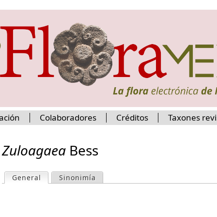
Jump to navigation
ación
Colaboradores
Créditos
Taxones rev
Zuloagaea
Bess
General
(active tab)
Sinonimía
P
r