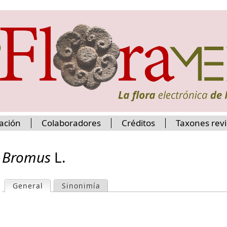
Jump to navigation
ación
Colaboradores
Créditos
Taxones rev
Bromus
L.
General
(active tab)
Sinonimía
P
r