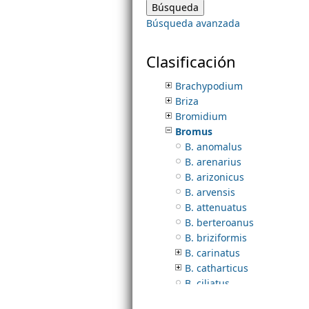
Bonia
Búsqueda avanzada
Bothriochloa
m
Bouteloua
Brachiaria
Clasificación
e
Brachyelytrum
Brachypodium
Briza
n
Bromidium
Bromus
u
B. anomalus
B. arenarius
B. arizonicus
B. arvensis
B. attenuatus
B. berteroanus
B. briziformis
B. carinatus
B. catharticus
B. ciliatus
B. densus