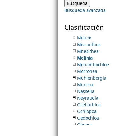
Melinis
Búsqueda avanzada
Merostachys
m
Mesosetum
Metcalfia
Clasificación
e
Microchloa
Milium
Miscanthus
n
Mnesithea
Molinia
u
Monanthochloe
Morronea
Muhlenbergia
Munroa
Nassella
Neyraudia
Ocellochloa
Ochlopoa
Oedochloa
Olmeca
Olyra