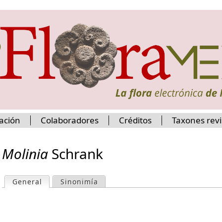
Jump to navigation
ación
Colaboradores
Créditos
Taxones rev
Molinia
Schrank
General
(active tab)
Sinonimía
P
r